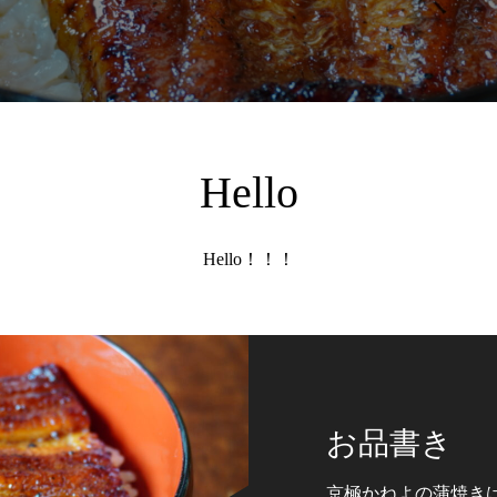
Hello
Hello！！！
お品書き
京極かねよの蒲焼き