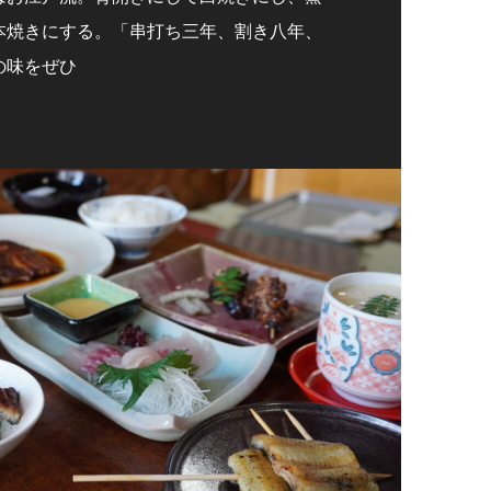
本焼きにする。「串打ち三年、割き八年、
の味をぜひ